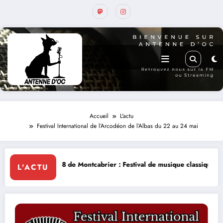
Accueil
L'actu
Festival International de l’Arcodéon de l’Albas du 22 au 24 mai
 Montcabrier : Festival de musique classique le 8 et 9 août
La Thérapi
L'ACTU