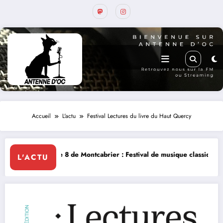
Accueil
L'actu
Festival Lectures du livre du Haut Quercy
e Montcabrier : Festival de musique classique le 8 et 9 août
La Thérap
L'ACTU