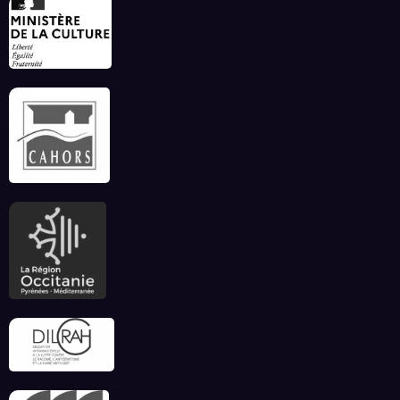
Invitation à déconnecter et au lâcher prise en
ce début d’été