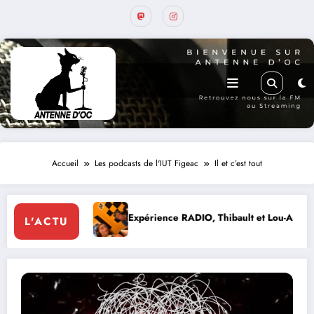
Accueil
Les podcasts de l'IUT Figeac
Il et c’est tout
Expérience RADIO, Thibault et Lou-Anne d’Olmeto
Expo F
L'ACTU