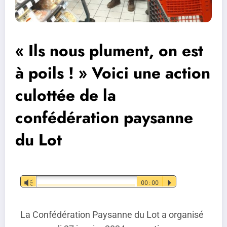
« Ils nous plument, on est
à poils ! » Voici une action
culottée de la
confédération paysanne
du Lot
Lecteur
Vm
00:00
P
audio
La Confédération Paysanne du Lot a organisé