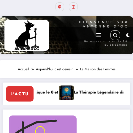
Accueil
Aujourd'hui c'est demain
La Maison des Femmes
lassique le 8 et 9 août
La Thérapie Légendaire dimanche 9 à Prayssac
L'ACTU