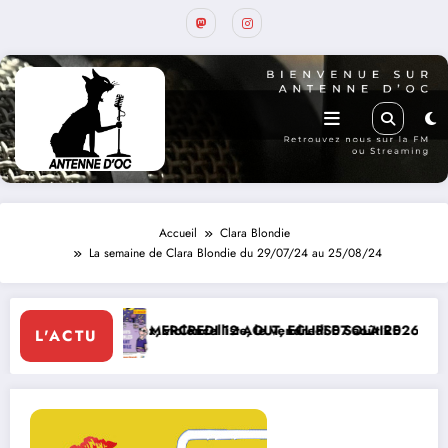
Accueil
Clara Blondie
La semaine de Clara Blondie du 29/07/24 au 25/08/24
doux, violoncelliste, le vendredi 07 août 2026
MERCREDI 12 AOUT, ECLIPSE SOLAIRE
Le 8 de Montcab
L'ACTU