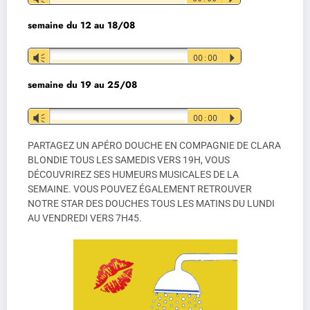
audio
semaine du 12 au 18/08
Lecteur
Vm
00:00
P
audio
semaine du 19 au 25/08
Lecteur
Vm
00:00
P
audio
PARTAGEZ UN APÉRO DOUCHE EN COMPAGNIE DE CLARA
BLONDIE TOUS LES SAMEDIS VERS 19H, VOUS
DÉCOUVRIREZ SES HUMEURS MUSICALES DE LA
SEMAINE. VOUS POUVEZ ÉGALEMENT RETROUVER
NOTRE STAR DES DOUCHES TOUS LES MATINS DU LUNDI
AU VENDREDI VERS 7H45.