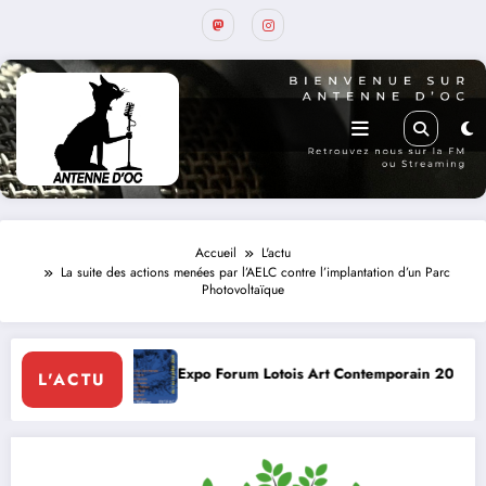
Accueil
L'actu
La suite des actions menées par l’AELC contre l’implantation d’un Parc
Photovoltaïque
Expo Forum Lotois Art Contemporain 2026
Conte à la Gro
L'ACTU