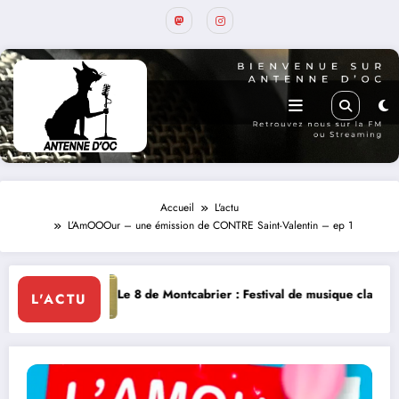
Accueil
L'actu
L’AmOOOur – une émission de CONTRE Saint-Valentin – ep 1
8 de Montcabrier : Festival de musique classique le 8 et 9 août
La Thé
L'ACTU