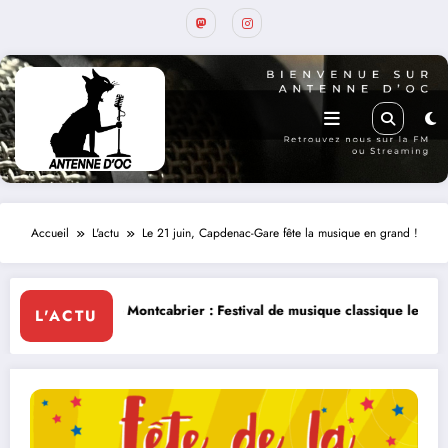
Accueil
L'actu
Le 21 juin, Capdenac-Gare fête la musique en grand !
ntcabrier : Festival de musique classique le 8 et 9 août
La Thérapie L
L'ACTU