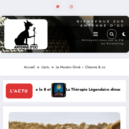
Accueil
L'actu
Le Mouton Givré – Chanvre & co
 août
La Thérapie Légendaire dimanche 9 à Prayssac
Expér
L'ACTU