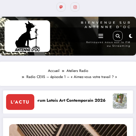
Accueil
Ateliers Radio
Radio CEIIS – épisode 1 – « Aimez-vous votre travail ? »
ntemporain 2026
Conte à la Grotte : Yannick Jaulin à Cajarc l
L'ACTU