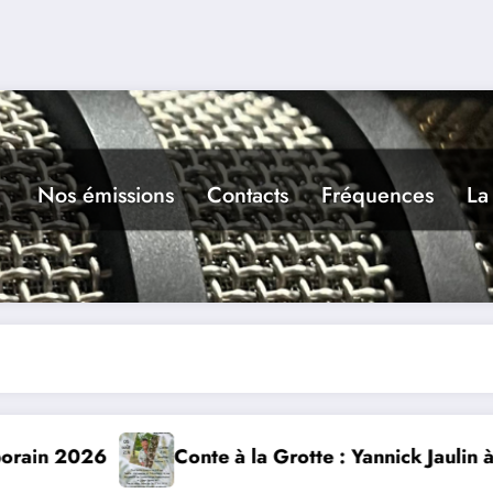
Nos émissions
Contacts
Fréquences
La
e : Yannick Jaulin à Cajarc le 5 août
L’art dans la rue 9