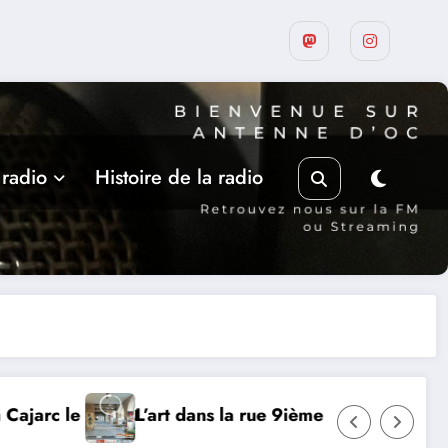
 radio
Histoire de la radio
ième édition à Castelnau-Montratier
MERCREDI 12 AOUT,