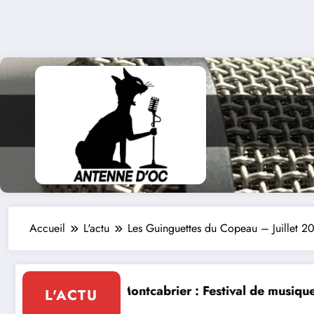
Accueil
L'actu
Les Guinguettes du Copeau – Juillet 2
stival de musique classique le 8 et 9 août
La Thérapie Légendaire di
L'ACTU