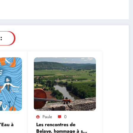
:
Paule
0
l’Eau à
Les rencontres de
Belaye, hommage à son