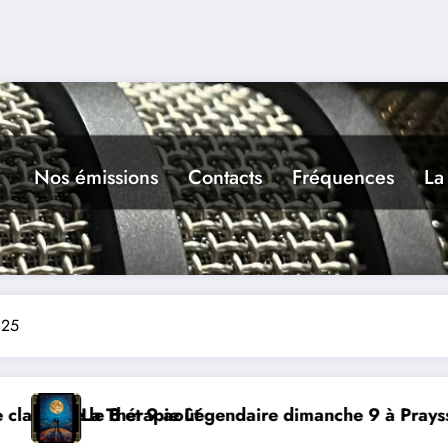
Nos émissions
Contacts
Fréquences
La
025
manche 9 à Prayssac
Expérience RADIO, Thibault 