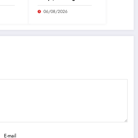
fondateur, Roland
Pidoux, violoncelliste, le
06/08/2026
vendredi 07 août
2026
E-mail