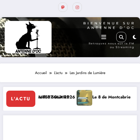
Accueil
L'actu
Les Jardins de Lumière
dredi 07 août 2026
LIPSE SOLAIRE
Le 8 de Montcabrier : Festival de musique c
L'ACTU