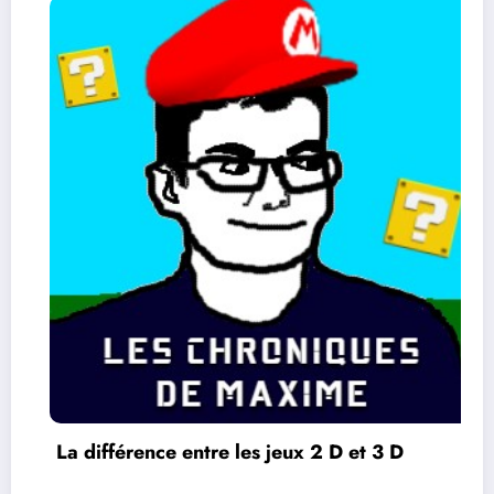
férence entre les jeux 2 D et 3 D
L’Orei