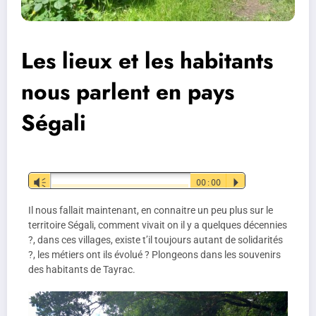
Les lieux et les habitants
nous parlent en pays
Ségali
Lecteur
Vm
00:00
P
audio
Il nous fallait maintenant, en connaitre un peu plus sur le
territoire Ségali, comment vivait on il y a quelques décennies
?, dans ces villages, existe t’il toujours autant de solidarités
?, les métiers ont ils évolué ? Plongeons dans les souvenirs
des habitants de Tayrac.