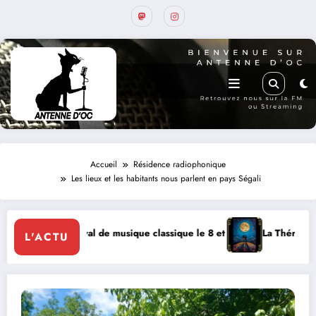
Accueil
Résidence radiophonique
Les lieux et les habitants nous parlent en pays Ségali
ique classique le 8 et 9 août
La Thérapie Légendaire dimanche 9 à Pr
L'ACTU