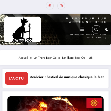
Accueil
Let There Beer Oc
Let There Beer Oc – 28
ier : Festival de musique classique le 8 et 9 août
La Thérapie Légenda
L'ACTU