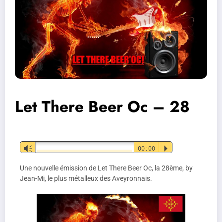
Let There Beer Oc – 28
Lecteur
Vm
00:00
P
audio
Une nouvelle émission de Let There Beer Oc, la 28ème, by
Jean-Mi, le plus métalleux des Aveyronnais.