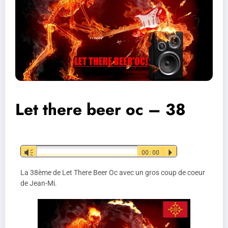
Let there beer oc – 38
Lecteur
Vm
00:00
P
audio
La 38ème de Let There Beer Oc avec un gros coup de coeur
de Jean-Mi.