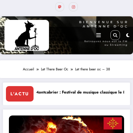
Accueil
Let There Beer Oc
Let there beer oc – 38
brier : Festival de musique classique le 8 et 9 août
La Thérapie Lége
L'ACTU