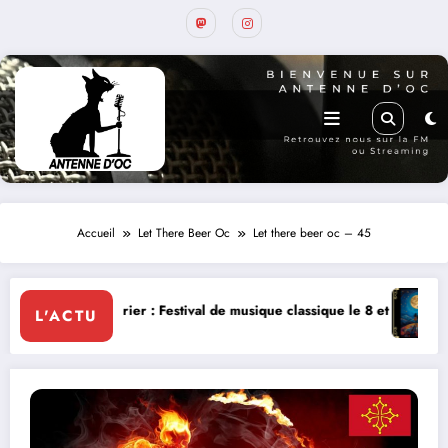
Accueil
Let There Beer Oc
Let there beer oc – 45
brier : Festival de musique classique le 8 et 9 août
La Thérapie Lége
L'ACTU