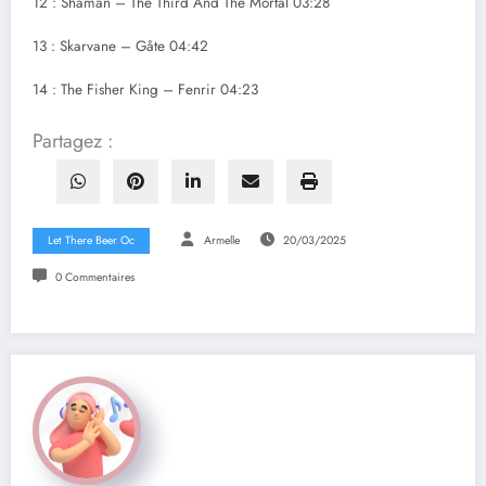
12 : Shaman – The Third And The Mortal 03:28
13 : Skarvane – Gåte 04:42
14 : The Fisher King – Fenrir 04:23
Partagez :
Let There Beer Oc
Armelle
20/03/2025
0 Commentaires