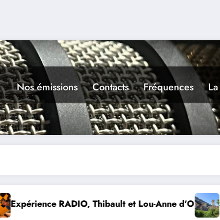
Nos émissions
Contacts
Fréquences
La
nne d’Olmeto
Suite de la programmation estivale des a