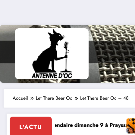
Accueil
Let There Beer Oc
Let There Beer Oc – 48
 à Prayssac
Expérience RADIO, Thibault et Lou-A
L'ACTU