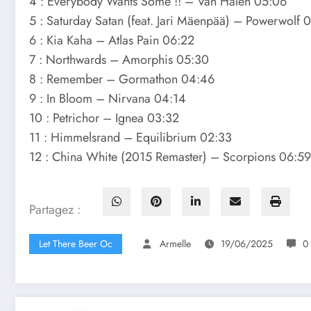
4 : Everybody Wants Some !! – Van Halen 05:06
5 : Saturday Satan (feat. Jari Mäenpää) – Powerwolf 
6 : Kia Kaha – Atlas Pain 06:22
7 : Northwards – Amorphis 05:30
8 : Remember – Gormathon 04:46
9 : In Bloom – Nirvana 04:14
10 : Petrichor – Ignea 03:32
11 : Himmelsrand – Equilibrium 02:33
12 : China White (2015 Remaster) – Scorpions 06:59
Partagez :
Let There Beer Oc
Armelle
19/06/2025
0