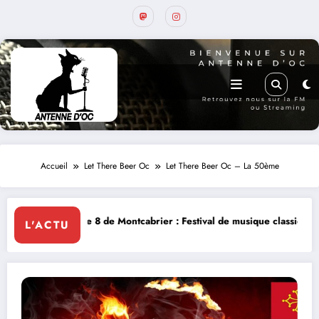
Accueil
Let There Beer Oc
Let There Beer Oc – La 50ème
Montcabrier : Festival de musique classique le 8 et 9 août
La Thérapie
L'ACTU