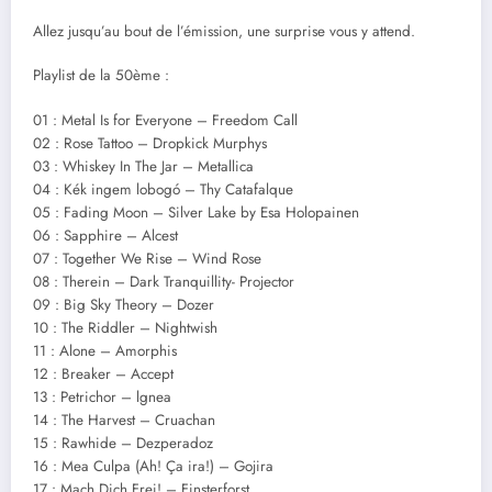
Allez jusqu’au bout de l’émission, une surprise vous y attend.
Playlist de la 50ème :
01 : Metal Is for Everyone – Freedom Call
02 : Rose Tattoo – Dropkick Murphys
03 : Whiskey In The Jar – Metallica
04 : Kék ingem lobogó – Thy Catafalque
05 : Fading Moon – Silver Lake by Esa Holopainen
06 : Sapphire – Alcest
07 : Together We Rise – Wind Rose
08 : Therein – Dark Tranquillity- Projector
09 : Big Sky Theory – Dozer
10 : The Riddler – Nightwish
11 : Alone – Amorphis
12 : Breaker – Accept
13 : Petrichor – lgnea
14 : The Harvest – Cruachan
15 : Rawhide – Dezperadoz
16 : Mea Culpa (Ah! Ça ira!) – Gojira
17 : Mach Dich Frei! – Finsterforst