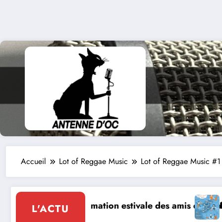
Accueil
Lot of Reggae Music
Lot of Reggae Music #1
 amis de l’abbaye de Marcilhac sur Célé
Drag & Jazz sur l’Eau à Cahors
Le
L'ACTU