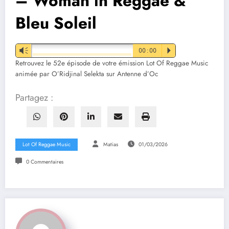
– Woman in Reggae &
Bleu Soleil
Vm
00:00
P
Retrouvez le 52e épisode de votre émission Lot Of Reggae Music
animée par O’Ridjinal Selekta sur Antenne d’Oc
Partagez :
Lot Of Reggae Music
Matias
01/03/2026
0 Commentaires