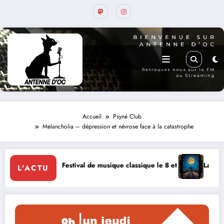
Accueil
Psyné Club
Melancholia – dépression et névrose face à la catastrophe
 Festival de musique classique le 8 et 9 août
La Thérapie Légendaire 
L'ACTU