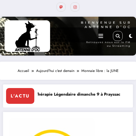
Accueil
Aujourd'hui c'est demain
Monnaie libre : la JUNE
e Légendaire dimanche 9 à Prayssac
Expérience RADIO, Thi
L'ACTU