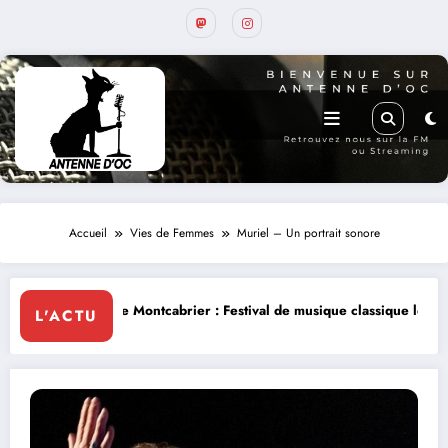
Accueil
Vies de Femmes
Muriel – Un portrait sonore
tcabrier : Festival de musique classique le 8 et 9 août
La Thérapie Lé
L'ACTU