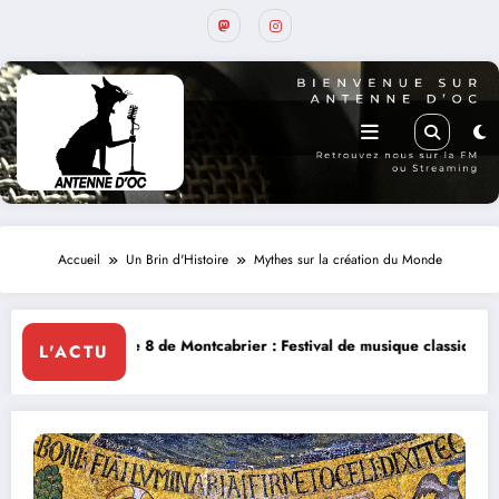
Accueil
Un Brin d'Histoire
Mythes sur la création du Monde
e Montcabrier : Festival de musique classique le 8 et 9 août
La Thérap
L'ACTU