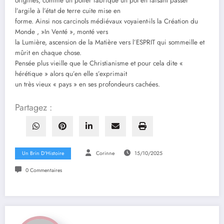
origines, comme un potier fabrique un pot en faisant passer
l’argile à l’état de terre cuite mise en
forme. Ainsi nos carcinols médiévaux voyaient-ils la Création du
Monde , »In Venté », monté vers
la Lumière, ascension de la Matière vers l’ESPRIT qui sommeille et
mûrit en chaque chose.
Pensée plus vieille que le Christianisme et pour cela dite «
hérétique » alors qu’en elle s’exprimait
un très vieux « pays » en ses profondeurs cachées.
Partagez :
Un Brin D'Histoire
Corinne
15/10/2025
0 Commentaires