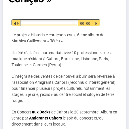
Lecteur
Vm
00:00
P
audio
Le projet « Historia e coraçao » est le 6eme album de
Mathieu Guillemant « Tétéu ».
Il a été réalisé en partenariat avec 10 professionnels de la
musique résidant à Cahors, Barcelone, Lisbonne, Paris,
Toulouse et Carmen (Pérou).
L’intégralité des ventes de ce nouvel album sera reversée à
l’association Amigrants Cahors (reconnu d’intérêt général)
pour financer plusieurs projets culturels, notamment les
stages » je crie, j’écris » au centre social et citoyen de terre
rouge, …
En Concert
aux Docks
de Cahors le 20 septembre. Album en
vente par
Amigrants Cahors
le soir du concert et/ou
directement dans leurs locaux.