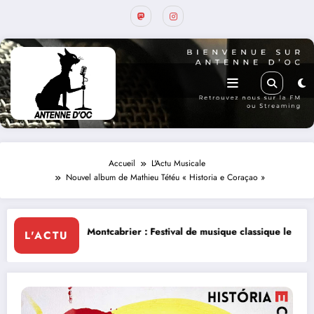
Accueil
L'Actu Musicale
Nouvel album de Mathieu Tétéu « Historia e Coraçao »
abrier : Festival de musique classique le 8 et 9 août
La Thérapie Lége
L'ACTU