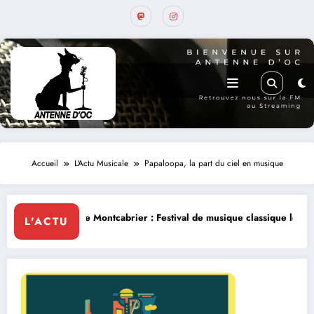
Accueil
L'Actu Musicale
Papaloopa, la part du ciel en musique
abrier : Festival de musique classique le 8 et 9 août
La Thérapie Lége
L'ACTU