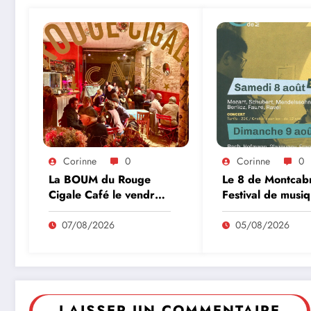
Corinne
0
Corinne
0
La BOUM du Rouge
Le 8 de Montcabr
Cigale Café le vendredi
Festival de musi
14 à Puy l’Evèque
classique le 8 et
07/08/2026
05/08/2026
LAISSER UN COMMENTAIRE