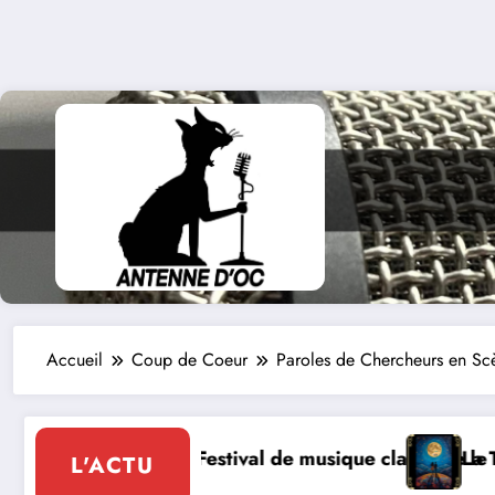
Accueil
Coup de Coeur
Paroles de Chercheurs en Sc
sique le 8 et 9 août
La Thérapie Légendaire dimanche 9 à Prayssac
L'ACTU