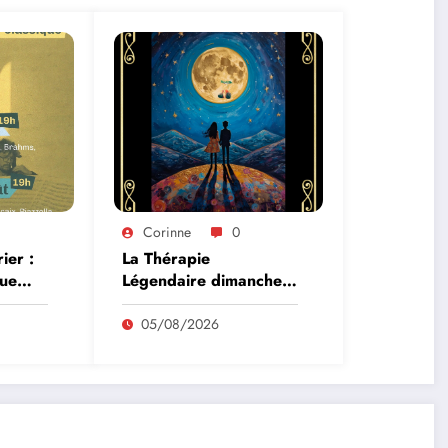
Corinne
0
ier :
La Thérapie
que
Légendaire dimanche 9
 9 août
à Prayssac
05/08/2026