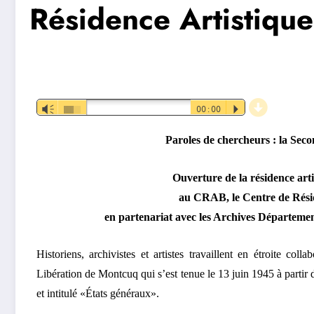
Résidence Artistiqu
d
Lecteur
Vm
00:00
P
audio
Paroles de chercheurs : la Sec
Ouverture de la résidence art
au CRAB, le Centre de Rési
en partenariat avec les Archives Départemen
Historiens, archivistes et artistes travaillent en étroite co
Libération de Montcuq qui s’est tenue le 13 juin 1945 à parti
et intitulé «États généraux».