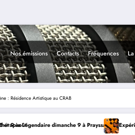
Nos émissions
Contacts
Fréquences
La
ène : Résidence Artistique au CRAB
Expérience RADIO, Thibault et Lou-Anne d’Olmeto