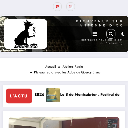
Accueil
Ateliers Radio
Plateau radio avec les Ados du Quercy Blanc
e 8 de Montcabrier : Festival de musique classique le 8 et 9 août
La T
L'ACTU