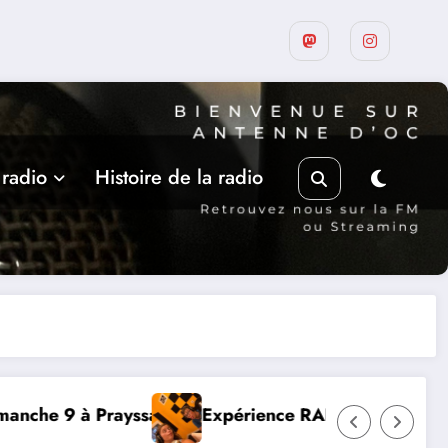
 radio
Histoire de la radio
ADIO, Thibault et Lou-Anne d’Olmeto
Suite de la prog