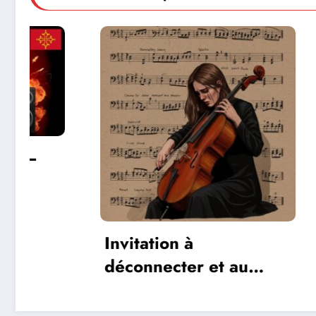
Invitation à
Les r
déconnecter et au
commu
lâcher prise en ce
les je
début d’été