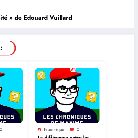
mité » de Edouard Vuillard
:
0
Frederique
0
La différence entre les