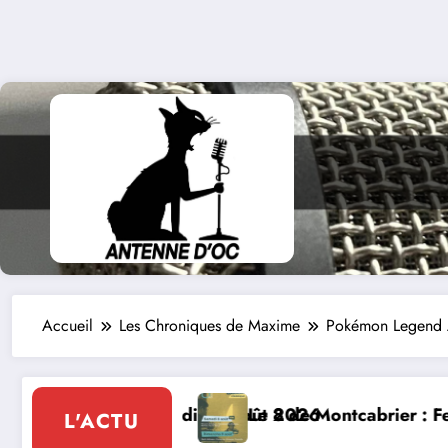
Accueil
Les Chroniques de Maxime
Pokémon Legend 
6
Montcabrier : Festival de musique classique le 8 et 9 
La Thérapi
L'ACTU