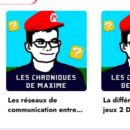
éseaux de
La différence ent
nication entre
jeux 2 D et 3 D
ux vidéos