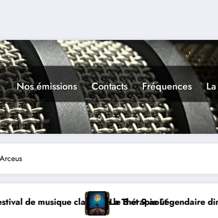
Nos émissions
Contacts
Fréquences
La
Arceus
août
e Légendaire dimanche 9 à Prayssac
Expérience R