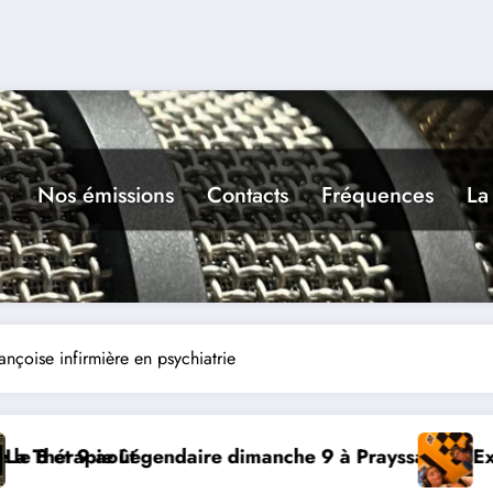
Nos émissions
Contacts
Fréquences
La
rançoise infirmière en psychiatrie
 9 à Prayssac
Expérience RADIO, Thibault et Lou-