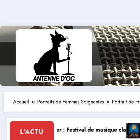
Accueil
Portraits de Femmes Soignantes
Portrait de F
de musique classique le 8 et 9 août
La Thérapie Légendaire dimanche
L'ACTU