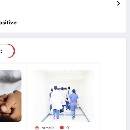
ositive
:
Armelle
0