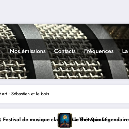
Nos émissions
Contacts
Fréquences
La
 d’art : Sébastien et le bois
gendaire dimanche 9 à Prayssac
Expérience RADIO