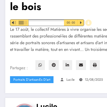
le bois
d
Vm
00:00
P
Le 17 août, le collectif Matières à vivre organise les 
rassemblant des professionel-les de différentes matièr
série de portraits sonores d’artisanes et artisans d’art
et travailler la matière, tout en en vivant… Un troisièm
Partagez :
Portraits D’artisan-Es D'art
Lucile
12/08/2025
Lucile