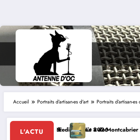
Accueil
Portraits d’artisan-es d'art
Portraits d’artisan-es
cabrier : Festival de musique classique le 8 et 9 août
La Thérapie Lé
L'ACTU