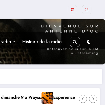
 radio
Histoire de la radio
, Thibault et Lou-Anne d’Olmeto
Suite de la programm