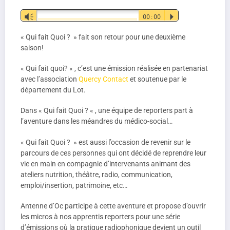
Lecteur
Vm
00:00
P
audio
« Qui fait Quoi ? » fait son retour pour une deuxième
saison!
« Qui fait quoi? « , c’est une émission réalisée en partenariat
avec l’association
Quercy Contact
et soutenue par le
département du Lot.
Dans « Qui fait Quoi ? « , une équipe de reporters part à
l’aventure dans les méandres du médico-social…
« Qui fait Quoi ? » est aussi l’occasion de revenir sur le
parcours de ces personnes qui ont décidé de reprendre leur
vie en main en compagnie d’intervenants animant des
ateliers nutrition, théâtre, radio, communication,
emploi/insertion, patrimoine, etc…
Antenne d’Oc participe à cette aventure et propose d’ouvrir
les micros à nos apprentis reporters pour une série
d’émissions où la pratique radiophonique devient un outil