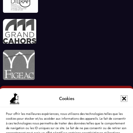
Cookies
Pour offrir les meilleures expériences, nous utilisons des technologies telles que les
cookies pour stocker et/ou accéder aux informations des appareils. Le fait de consentir
à ces technologies nous permettra de traiter des données telles que le comportement
de navigation ou les ID uniques sur ce site. Le fait de ne pas consentir ou de retirer son
consentement peut avoir un effet négatif sur certaines caractéristiques et fonctions.