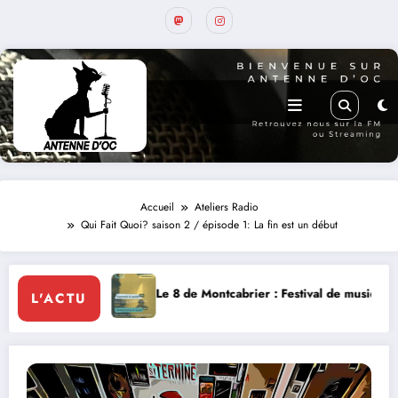
Accueil
Ateliers Radio
Qui Fait Quoi? saison 2 / épisode 1: La fin est un début
er : Festival de musique classique le 8 et 9 août
La Thérapie Légenda
L'ACTU