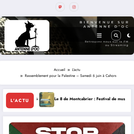
Accueil
L'actu
Rassemblement pour la Palestine – Samedi 6 juin à Cahors
ier : Festival de musique classique le 8 et 9 août
La Thérapie Légend
L'ACTU