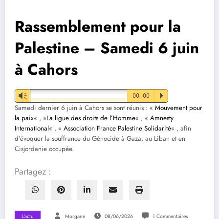
Rassemblement pour la
Palestine – Samedi 6 juin
à Cahors
Vm
00:00
P
Samedi dernier 6 juin à Cahors se sont réunis : «
Mouvement pour
la paix
« , »
La ligue des droits
de
l’Homme
« , «
Amnesty
International
« , «
Association France Palestine Solidarité
« , afin
d’évoquer la souffrance du Génocide à Gaza, au Liban et en
Cisjordanie occupée.
Partagez :
L'actu
Morgane
08/06/2026
1 Commentaires