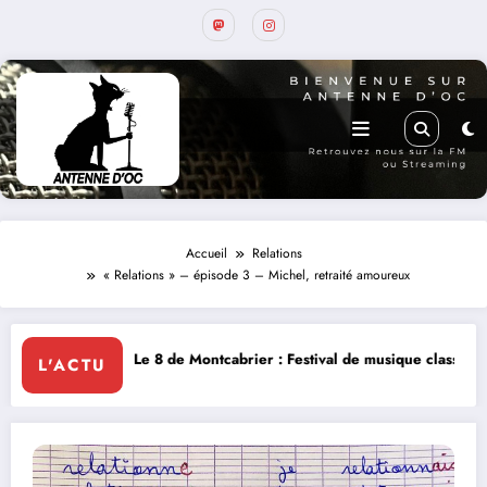
Accueil
Relations
« Relations » – épisode 3 – Michel, retraité amoureux
 Montcabrier : Festival de musique classique le 8 et 9 août
La Thérapi
L'ACTU