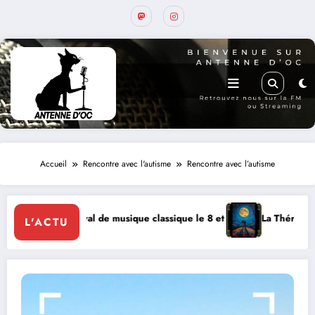
Accueil
Rencontre avec l'autisme
Rencontre avec l’autisme
lassique le 8 et 9 août
La Thérapie Légendaire dimanche 9 à Prayssac
L'ACTU