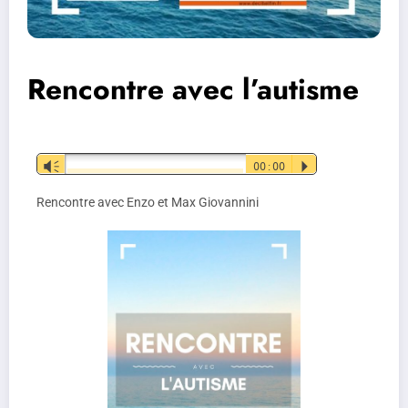
Rencontre avec l’autisme
Lecteur
Vm
00:00
P
audio
Rencontre avec Enzo et Max Giovannini