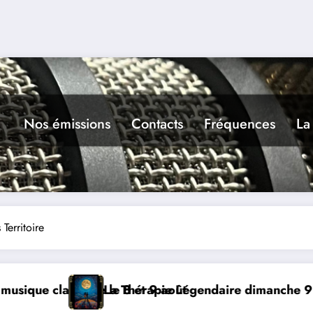
Nos émissions
Contacts
Fréquences
La
Territoire
ût
Légendaire dimanche 9 à Prayssac
Expérience RAD