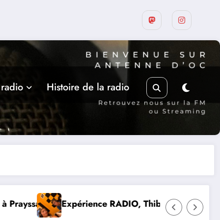
 radio
Histoire de la radio
IO, Thibault et Lou-Anne d’Olmeto
Suite de la progra