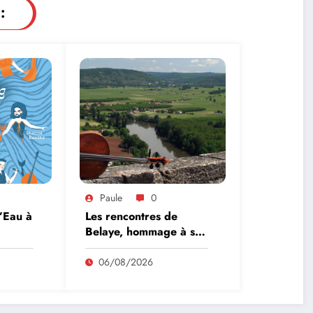
:
Paule
0
l’Eau à
Les rencontres de
Belaye, hommage à son
fondateur, Roland
Pidoux, violoncelliste, le
06/08/2026
vendredi 07 août
2026