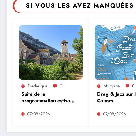
SI VOUS LES AVEZ MANQUÉES 
Frederique
0
Morgane
0
Suite de la
Drag & Jazz sur 
programmation estivale
Cahors
des amis de l’abbaye
de Marcilhac sur Célé
07/08/2026
07/08/2026