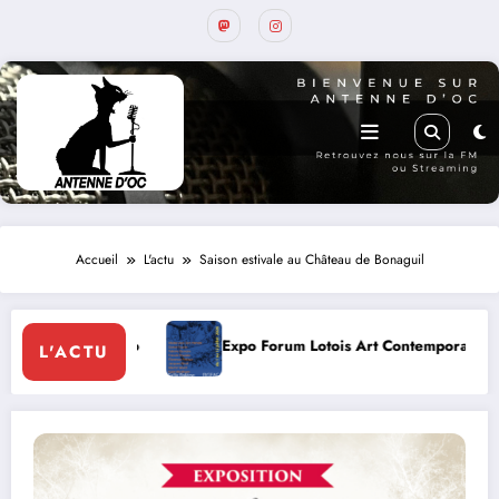
Accueil
L'actu
Saison estivale au Château de Bonaguil
 Forum Lotois Art Contemporain 2026
Conte à la Grotte : Y
L'ACTU