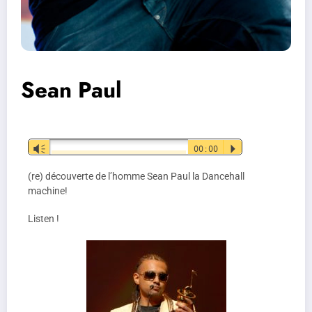
Sean Paul
Lecteur
Vm
00:00
P
audio
(re) découverte de l’homme Sean Paul la Dancehall
machine!
Listen !