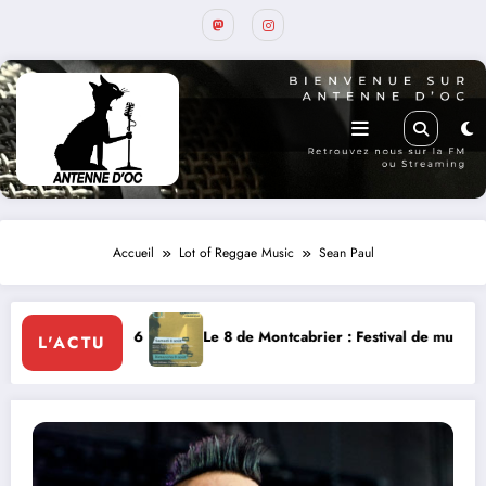
Accueil
Lot of Reggae Music
Sean Paul
e 8 de Montcabrier : Festival de musique classique le 8 et 9 août
La Th
L'ACTU