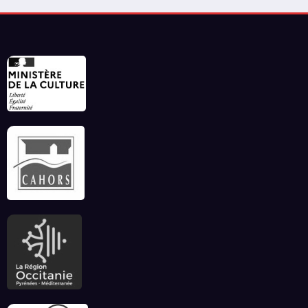
Invitation à déconnecter et au lâcher prise en
ce début d’été