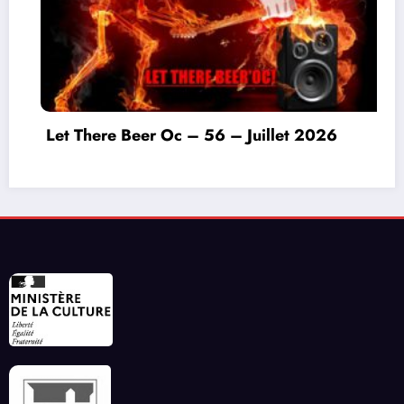
here Beer Oc – 56 – Juillet 2026
Invitat
ce déb