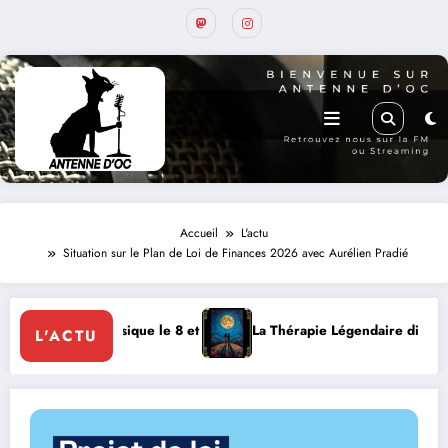
Accueil
L'actu
Situation sur le Plan de Loi de Finances 2026 avec Aurélien Pradié
ique le 8 et 9 août
La Thérapie Légendaire dimanche 9 à Prayssac
L'ACTU