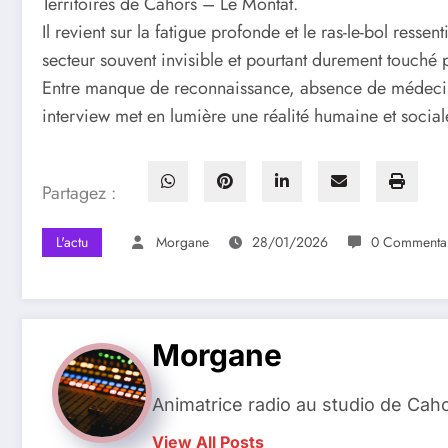
Territoires de Cahors – Le Montat.
Il revient sur la fatigue profonde et le ras-le-bol resse
secteur souvent invisible et pourtant durement touché p
Entre manque de reconnaissance, absence de médecine
interview met en lumière une réalité humaine et social
Partagez :
L'actu
Morgane
28/01/2026
0 Commentai
Morgane
Animatrice radio au studio de Cah
View All Posts