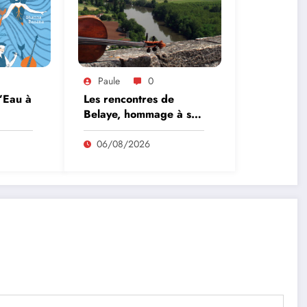
Paule
0
l’Eau à
Les rencontres de
Belaye, hommage à son
fondateur, Roland
Pidoux, violoncelliste, le
06/08/2026
vendredi 07 août
2026