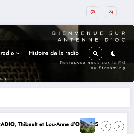
 radio
Histoire de la radio
meto
Suite de la programmation estivale des amis de l