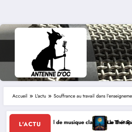
Accueil
L'actu
Souffrance au travail dans l’enseignem
 classique le 8 et 9 août
La Thérapie Légendaire dimanche 9 à Prays
L'ACTU