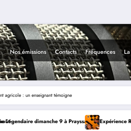
Nos émissions
Contacts
Fréquences
La
ent agricole : un enseignant témoigne
sac
Expérience RADIO, Thibault et Lou-Anne d’Ol