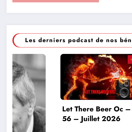
Les derniers podcast de nos bén
ere Beer Oc –
uillet 2026