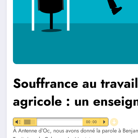
Souffrance au travai
agricole : un enseig
d
Vm
00:00
P
À Antenne d’Oc, nous avons donné la parole à Benja