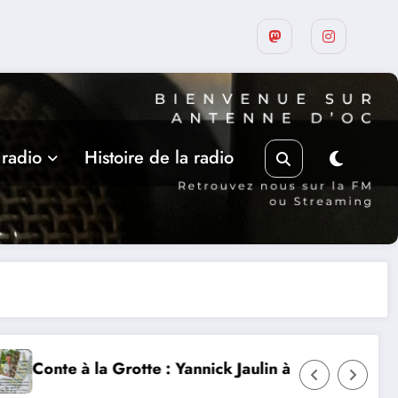
 radio
Histoire de la radio
arc le 5 août
Les rencontres de Belaye, hommage à son 