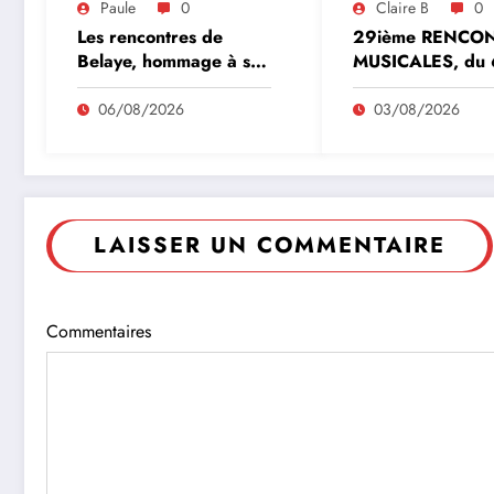
Paule
0
Claire B
0
Les rencontres de
29ième RENCO
Belaye, hommage à son
MUSICALES, du 
fondateur, Roland
20 aout 2026
Pidoux, violoncelliste, le
06/08/2026
03/08/2026
vendredi 07 août
2026
LAISSER UN COMMENTAIRE
Commentaires