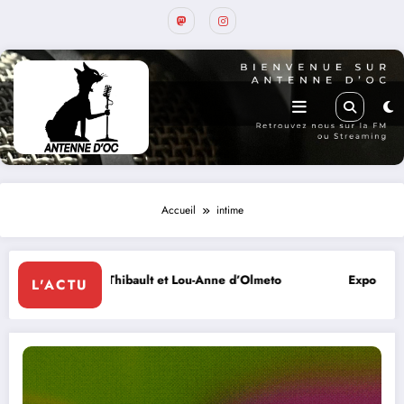
Accueil
intime
e RADIO, Thibault et Lou-Anne d’Olmeto
Expo Forum Lotoi
L'ACTU