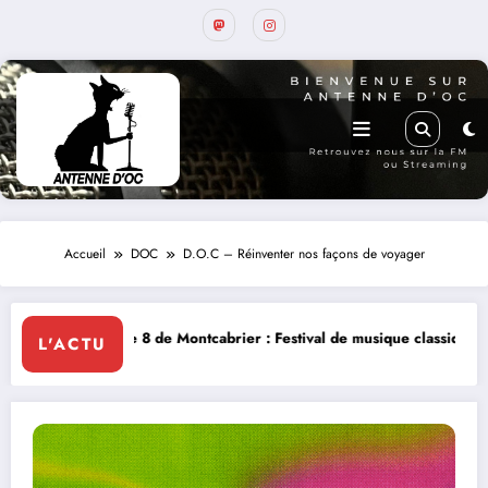
Accueil
DOC
D.O.C – Réinventer nos façons de voyager
 Montcabrier : Festival de musique classique le 8 et 9 août
La Thérapi
L'ACTU