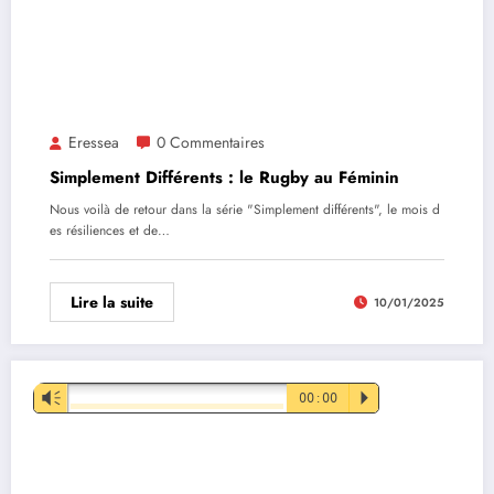
Eressea
0 Commentaires
Simplement Différents : le Rugby au Féminin
Nous voilà de retour dans la série "Simplement différents", le mois d
es résiliences et de…
Lire la suite
10/01/2025
Lecteur
Vm
00:00
P
audio