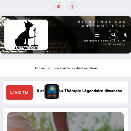
Accueil
Lutte contre les discrimination
que le 8 et 9 août
La Thérapie Légendaire dimanche 9 à Prayssac
L'ACTU