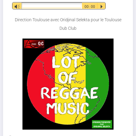
Lecteur
Vm
00:00
P
audio
Direction Toulouse avec Oridjinal Selekta pour le Toulouse
Dub Club