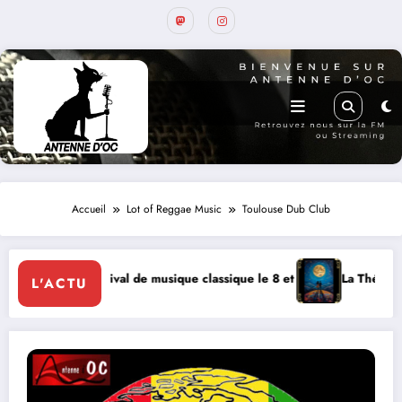
Accueil
Lot of Reggae Music
Toulouse Dub Club
classique le 8 et 9 août
La Thérapie Légendaire dimanche 9 à Prayss
L'ACTU