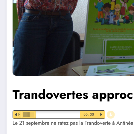
Trandovertes appro
d
Vm
00:00
P
Le 21 septembre ne ratez pas la Trandoverte à Antinéa