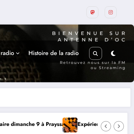
 radio
Histoire de la radio
ibault et Lou-Anne d’Olmeto
Suite de la programmatio