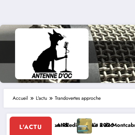
Accueil
L'actu
Trandovertes approche
er : Festival de musique classique le 8 et 9 août
La Thérapie Légend
L'ACTU