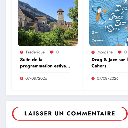
Frederique
0
Morgane
0
Suite de la
Drag & Jazz sur 
programmation estivale
Cahors
des amis de l’abbaye
de Marcilhac sur Célé
07/08/2026
07/08/2026
LAISSER UN COMMENTAIRE