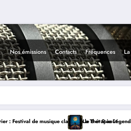
Nos émissions
Contacts
Fréquences
La
aire dimanche 9 à Prayssac
Expérience RADIO, Th