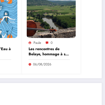
Paule
0
l’Eau à
Les rencontres de
Belaye, hommage à son
fondateur, Roland
Pidoux, violoncelliste, le
06/08/2026
vendredi 07 août
2026