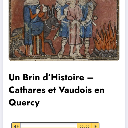
Un Brin d’Histoire –
Cathares et Vaudois en
Quercy
Lecteur
Vm
00:00
P